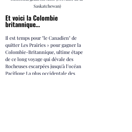
Saskatchewan)
Et voici la Colombie 
britannique…
Il est temps pour "le Canadien" de 
quitter Les Prairies » pour gagner la 
Colombie-Britannique, ultime étape 
de ce long voyage qui dévale des 
Rocheuses escarpées jusqu'à l’océan 
Pacifique La plus occidentale des 
provinces canadiennes est aussi la 
moins francophone de toute la 
confédération. Chose incroyable, le 
train arrive à huit heures du matin, 
soit pile à l’heure prévue en gare de 
Vancouver Pacific, la bien nommée, 
quatre jours et quatre nuits plus tard.