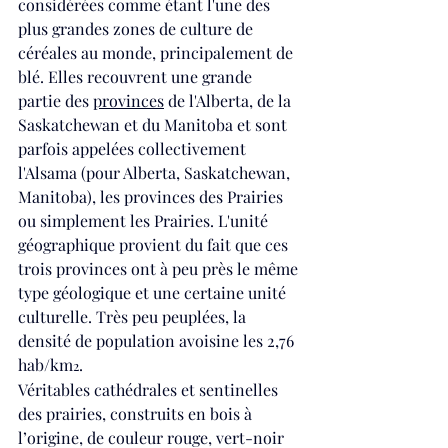
considérées comme étant l'une des 
plus grandes zones de culture de 
céréales au monde, principalement de 
blé. Elles recouvrent une grande 
partie des 
provinces
 de l'
Alberta
, de la 
Saskatchewan
 et du 
Manitoba
 et sont 
parfois appelées collectivement 
l'Alsama (pour Alberta, Saskatchewan, 
Manitoba), les provinces des Prairies 
ou simplement les Prairies. L'unité 
géographique provient du fait que ces 
trois provinces ont à peu près le même 
type géologique et une certaine unité 
culturelle. Très peu peuplées, la 
densité de population avoisine les 2,76 
hab/km
.
2
Véritables cathédrales et sentinelles 
des prairies, construits en bois à 
l’origine, de couleur rouge, vert-noir 