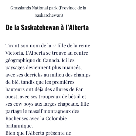
Grasslands National park (Province de la 
Saskatchewan)
De la Saskatchewan à l’Alberta
Tirant son nom de la 4ᵉ fille de la reine 
Victoria, L'Alberta se trouve au centre 
géographique du Canada. Ici les 
paysages deviennent plus nuancés, 
avec ses derricks au milieu des champs 
de blé, tandis que les premières 
hauteurs ont déjà des allures de Far 
ouest, avec ses troupeaux de bétail et 
ses cow boys aux larges chapeaux. Elle 
partage le massif montagneux des 
Rocheuses avec la Colombie 
britannique.
Bien que l’Alberta présente de 