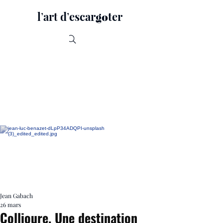
lʼart dʼescar
ter
go
Recherche
Jean Gabach
26 mars
Collioure. Une destination