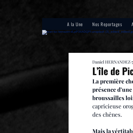
A la Une
Nos Reportages
Daniel HERNANDEZ
L’île de Pi
La première cho
présence d’une 
broussailles loi
capricieuse oro
des chênes. 
Mais la vértitab