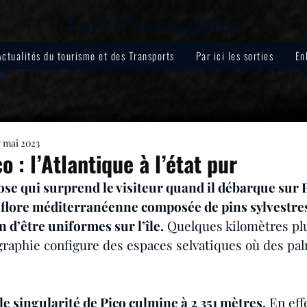
lʼart dʼescar
ter
go
Actualités du tourisme et des Transports
Par ici les sorties
En
7 mai 2023
co : l’Atlantique à l’état pur
se qui surprend le visiteur quand il débarque sur Pi
flore méditerranéenne composée de pins sylvestres
n d’être uniformes sur l’île.
 Quelques kilomètres plus
graphie configure des espaces selvatiques où des pal
le singularité de Pico culmine à 2 351 mètres.
 En eff