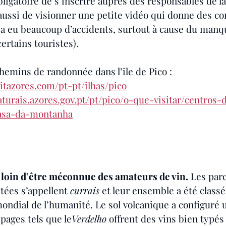
bligatoire de s’inscrire auprès des responsables de la
 aussi de visionner une petite vidéo qui donne des co
y a eu beaucoup d’accidents, surtout à cause du manq
ertains touristes).
hemins de randonnée dans l’île de Pico :
isitazores.com/pt-pt/ilhas/pico
aturais.azores.gov.pt/pt/pico/o-que-visitar/centros-
casa-da-montanha
st loin d’être méconnue des amateurs de vin.
 Les parc
tées s’appellent 
currais
 et leur ensemble a été class
ondial de l’humanité. Le sol volcanique a configuré 
pages tels que le
Verdelho
 offrent des vins bien typés 