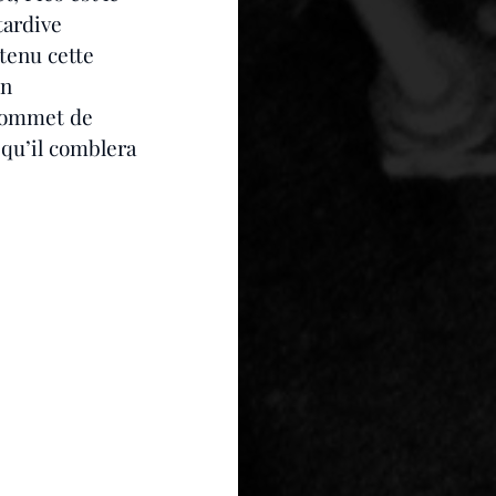
tardive 
ntenu cette 
n 
sommet de 
 qu’il comblera 