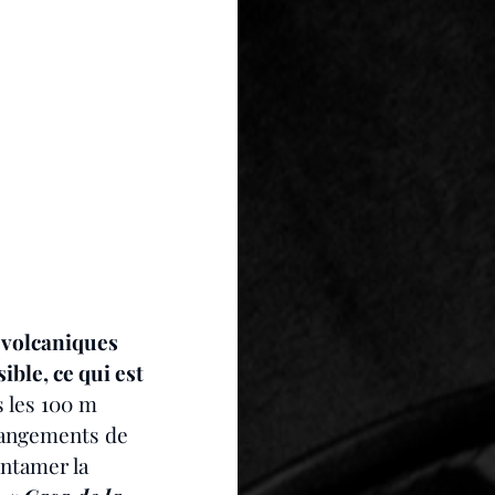
s volcaniques 
ble, ce qui est 
s les 100 m 
changements de 
ntamer la 