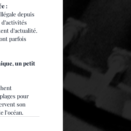
e : 
illégale depuis 
d’activités 
ent d’actualité. 
nt parfois 
nique, un petit 
chent 
 plages pour 
ervent son 
e l’océan.