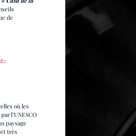
 
« Casa de la 
nseils 
ue de 
de-
elles où les 
é par l’UNESCO 
un paysage 
et très 