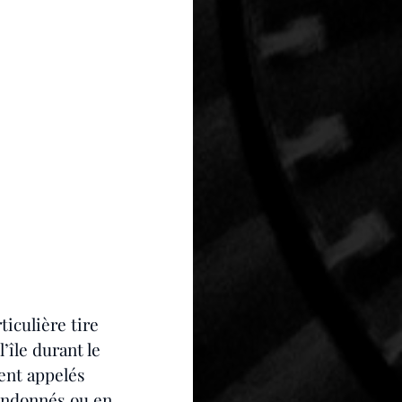
iculière tire 
’île durant le 
ent appelés 
bandonnés ou en 