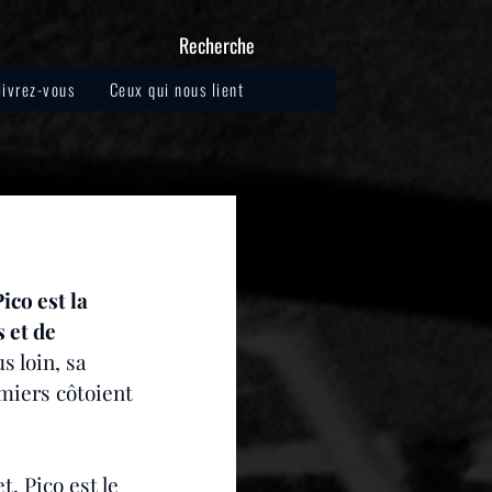
Recherche
livrez-vous
Ceux qui nous lient
co est la 
 et de 
 loin, sa 
miers côtoient 
et, Pico est le 