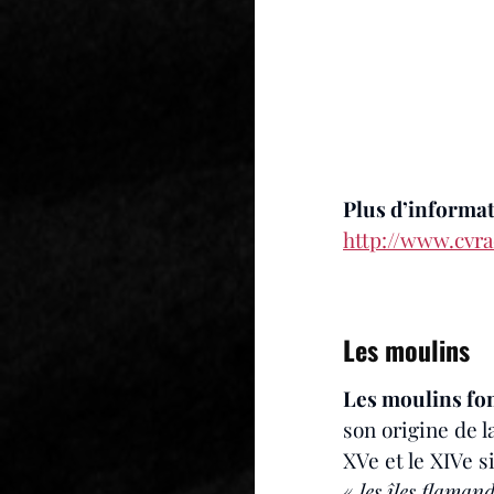
Plus d’informat
http://www.cvra
Les moulins
Les moulins font
son origine de l
XVe et le XIVe s
« 
les îles flaman