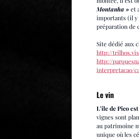
montée, il est o
Montanha »
 et
importants (il 
préparation de c
Site dédié aux c
http://trilhos.v
http://parquesn
interpretacao/
Le vin
L’île de Pico e
vignes sont plan
au patrimoine m
unique où les cé