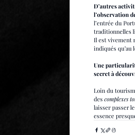
D’autres activit
l’observation de
l’entrée du Port
traditionnelles 
Il est vivement
indiqués qu’au 
Une particularit
secret à découv
Loin du tourisme
des 
complexes to
laisser passer l
essence presque