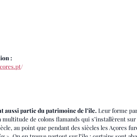
ion :
cores.pt
/
 aussi partie du patrimoine de l’île.
 Leur forme part
a multitude de colons flamands qui s’installèrent sur l
iècle, au point que pendant des siècles les Açores fur
des
 ». On en trouve partout sur l’île : certains sont a