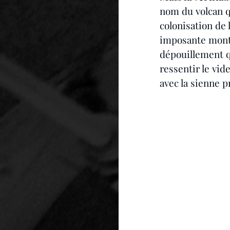
nom du volcan qu
colonisation de l
imposante monta
dépouillement q
ressentir le vid
avec la sienne p