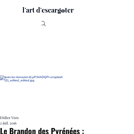
lʼart dʼescar
ter
go
Recherche
Didier Vors
2 juil. 2016
Le Brandon des Pyrénées :