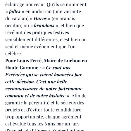
éclairage nouveau ! Qu’ils se nomment 
« 
falles
 »
 en andorran (une variante 
du catalan)
 « 
Haros
 »
 (en aranais 
occitan) ou 
« 
brandons
 »
, et bien que 
révélant des pratiques festives 
sensiblement différentes, c’est bien un 
seul et même événement que l’on 
célèbre.
Pour Louis Ferré, Maire de Luchon en 
Haute Garonne : « 
Ce sont nos 
Pyrénées qui se voient honorées par 
cette décision. C’est une belle 
reconnaissance de notre patrimoine 
commun et de notre histoire 
». 
Afin de 
garantir la pérennité et le sérieux des 
projets et d’éviter toute candidature 
trop opportuniste, chaque agrément 
est évalué tous les 6 ans par un jury 
d’experts de l’Unesco. Souhaitant que 