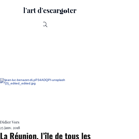
lʼart dʼescar
ter
go
Recherche
Didier Vors
25 janv. 2018
La Réunion, l’île de tous les