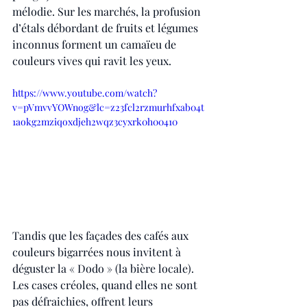
mélodie. Sur les marchés, la profusion 
d’étals débordant de fruits et légumes 
inconnus forment un camaïeu de 
couleurs vives qui ravit les yeux.
https://www.youtube.com/watch?
v=pVmvvYOWnog&lc=z23fcl2rzmurhfxab04t
1aokg2mziqoxdjeh2wqz3cyxrk0h00410
Tandis que les façades des cafés aux 
couleurs bigarrées nous invitent à 
déguster la « Dodo » (la bière locale). 
Les cases créoles, quand elles ne sont 
pas défraichies, offrent leurs 