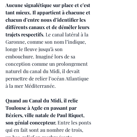
Aucune signalétique sur place et c’est 
tant mieux. Il appartient à chacune et 
chacun d’entre nous d’identifier les 
différents canaux et de démêler leurs 
trajets respectifs
. Le canal latéral à la 
Garonne, comme son nom l’indique, 
longe le fleuve jusqu’à son 
embouchure. Imaginé lors de sa 
conception comme un prolongement 
naturel du canal du Midi, il devait 
permettre de relier l’océan Atlantique 
à la mer Méditerranée.
Quand au Canal du Midi, il relie 
Toulouse à Agde en passant par 
Béziers, ville natale de Paul Riquet, 
son génial concepteur.
 Entre les ponts 
qui en fait sont au nombre de trois, 