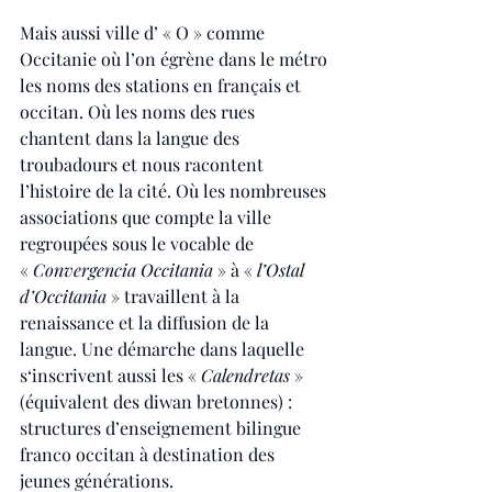
Mais aussi ville d’ « O » comme 
Occitanie où l’on égrène dans le métro 
les noms des stations en français et 
occitan. Où les noms des rues 
chantent dans la langue des 
troubadours et nous racontent 
l’histoire de la cité. Où les nombreuses 
associations que compte la ville 
regroupées sous le vocable de 
«
 Convergencia Occitania
 » à « 
l’Ostal 
d’Occitania 
» travaillent à la 
renaissance et la diffusion de la 
langue. Une démarche dans laquelle 
s‘inscrivent aussi les « 
Calendretas
 » 
(équivalent des diwan bretonnes) : 
structures d’enseignement bilingue 
franco occitan à destination des 
jeunes générations.