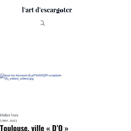
lʼart dʼescar
ter
go
Recherche
Didier Vors
5 nov. 2023
Toulouse, ville « D’O »