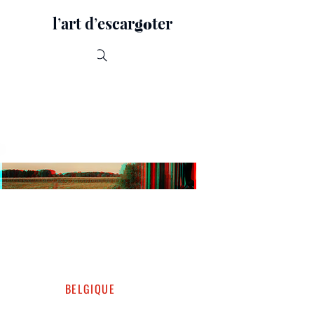
lʼart dʼescar
ter
go
Recherche
BELGIQUE