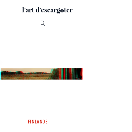
lʼart dʼescar
ter
go
Recherche
FINLANDE