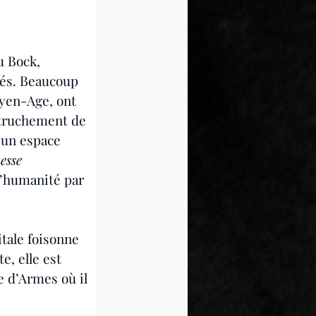
u Bock, 
gés. Beaucoup 
oyen-Age, ont 
 truchement de 
 un espace 
esse 
l’humanité par 
tale foisonne 
e, elle est 
e d’Armes où il 