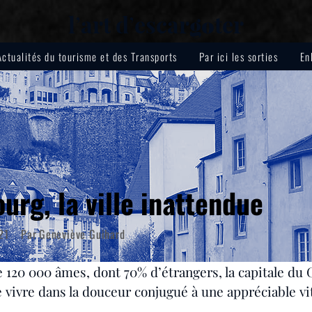
lʼart dʼescar
ter
go
Actualités du tourisme et des Transports
Par ici les sorties
En
rg, la ville inattendue
21
Par
Geneviève Guihard
de 120 000 âmes, dont 70% d’étrangers, la capitale d
e vivre dans la douceur conjugué à une appréciable vit