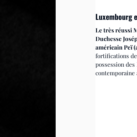
Luxembourg e
Le très réussi
Duchesse Joséph
américain Peï (
fortifications d
possession des
contemporaine a