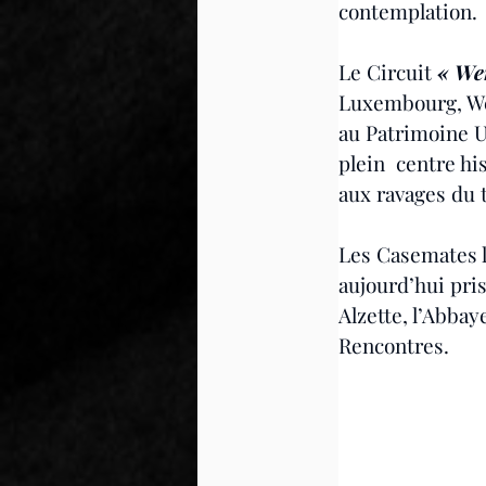
contemplation.
Le Circuit 
« We
Luxembourg, Wen
au Patrimoine Un
plein  centre hi
aux ravages du 
Les Casemates l
aujourd’hui pris
Alzette, l’Abba
Rencontres.