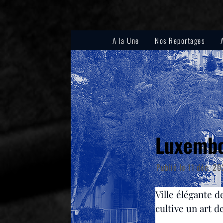
A la Une
Nos Reportages
Luxembou
Publié le
11 déc. 20
Ville élégante 
cultive un art d