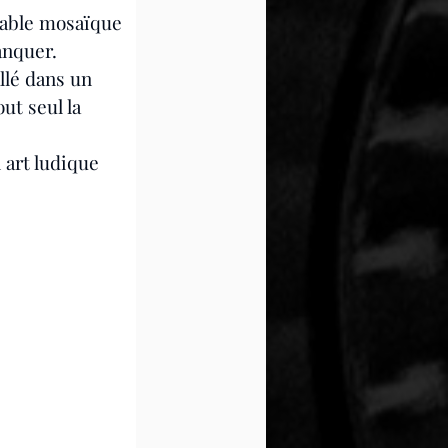
able mosaïque 
anquer.
llé dans un 
ut seul la 
 art ludique 