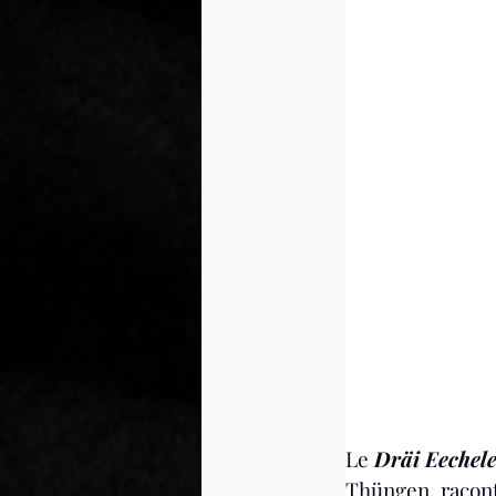
Le 
Dräi Eechel
Thüngen, raconte