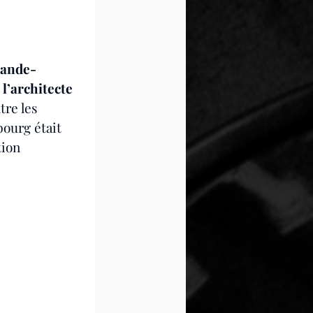
rande-
l’architecte 
tre les 
bourg était 
ion 