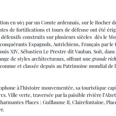
tion en 963 par un Comte ardennais, sur le Rocher d
tes de fortifications et tours de défense ont été éri
défensifs construits sur plusieurs siècles  dès le M
 conquérants Espagnols, Autrichiens, Français par le
ouis XIV, Sébastien Le Prestre dit Vauban. Soit, dans
nge de styles architecturaux, offrant une 
grande rich
econnue et classée depuis au Patrimoine mondial de 
cophone à l’histoire mouvementée, sa touristique capi
cs. Ville verte, traversée par la paisible rivière l’Alzett
harmantes Places : Guillaume II, Clairefontaine, Plac
er.