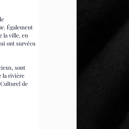
de 
pe
. Également 
la ville, en 
qui ont survécu 
ieux, sont 
la rivière 
Culturel de 