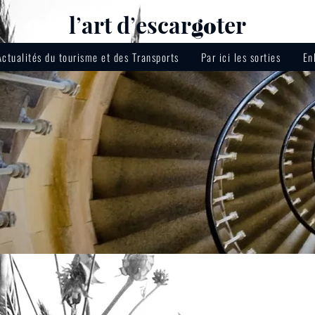
lʼart dʼescar
ter
go
Actualités du tourisme et des Transports
Par ici les sorties
En