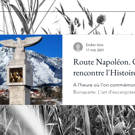
Didier Vors
17 mai 2021
Route Napoléon. 
rencontre l'Histoir
A l'heure où l'on commémore
Bonaparte, L'art d'escargoter
dernier périple de l'emper