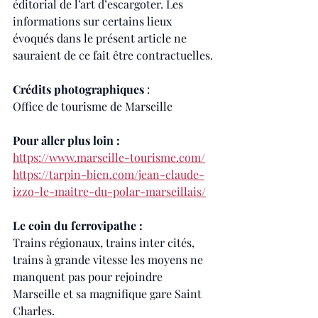
éditorial de l’art d’escargoter. Les 
informations sur certains lieux 
évoqués dans le présent article ne 
sauraient de ce fait être contractuelles.
Crédits photographiques 
:
Office de tourisme de Marseille
Pour aller plus loin :
https://www.marseille-tourisme.com/
https://tarpin-bien.com/jean-claude-
izzo-le-maitre-du-polar-marseillais/
Le coin du ferrovipathe :
Trains régionaux, trains inter cités, 
trains à grande vitesse les moyens ne 
manquent pas pour rejoindre 
Marseille et sa magnifique gare Saint 
Charles.