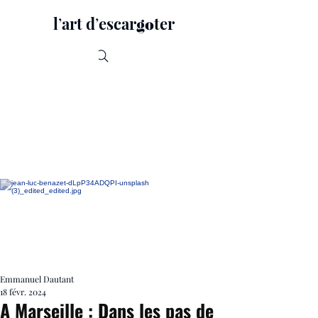
lʼart dʼescar
ter
go
Recherche
Emmanuel Dautant
18 févr. 2024
A Marseille : Dans les pas de