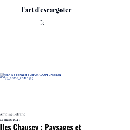
lʼart dʼescar
ter
go
Recherche
Antoine Lefranc
14 mars 2023
Iles Chausey : Paysages et