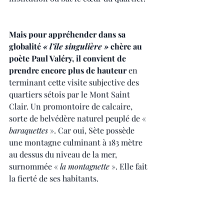
Mais pour appréhender dans sa 
globalité 
« l’île singulière »
 chère au 
poète Paul Valéry, il convient de 
prendre encore plus de hauteur
 en 
terminant cette visite subjective des 
quartiers sétois par le Mont Saint 
Clair. Un promontoire de calcaire, 
sorte de belvédère naturel peuplé de « 
baraquettes 
». Car oui, Sète possède 
une montagne culminant à 183 mètre 
au dessus du niveau de la mer, 
surnommée « 
la montagnette 
». Elle fait 
la fierté de ses habitants.