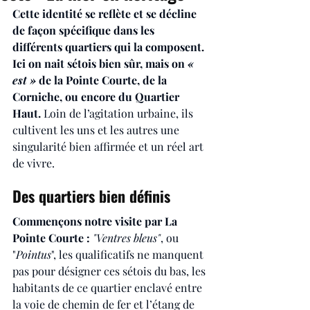
Cette identité se reflète et se décline 
de façon spécifique dans les 
différents quartiers qui la composent. 
Ici on nait sétois bien sûr, mais on 
« 
est »
 de la Pointe Courte, de la 
Corniche, ou encore du Quartier 
Haut. 
Loin de l’agitation urbaine, ils 
cultivent les uns et les autres une 
singularité bien affirmée et un réel art 
de vivre.
Des quartiers bien définis
Commençons notre visite par La 
Pointe Courte : 
"Ventres bleus"
, ou 
"
Pointus
", les qualificatifs ne manquent 
pas pour désigner ces sétois du bas, les 
habitants de ce quartier enclavé entre 
la voie de chemin de fer et l’étang de 