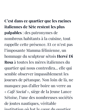
C’est dans ce quartier que les racines 
italiennes de Sète restent les plus 
palpables
 : des patronymes de 
nombreux habitants à la cuisine, tout 
rappelle cette présence. Et ce n’est pas 
l’imposante Mamma félinienne, un 
hommage du sculpteur sétois 
Hervé Di 
Rosa
 à toutes les mères italiennes du 
quartier qui nous contredira... elle qui 
semble observer impassiblement les 
joueurs de pétanque. Non loin de là, ne 
manquez pas d’aller boire un verre au 
« 
Café Social 
», siège de la Jeune Lance 
Sétoise, l’une des nombreuses sociétés 
de joutes nautiques, véritable 
institution où bat le cœur du quartier.