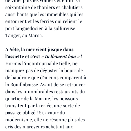
de ville, puis les voiliers et enfin  sa 
soixantaine de thoniers et chalutiers 
aussi hauts que les immeubles qui les 
entourent et les ferries qui relient le 
port languedocien à la sulfureuse 
Tanger, au Maroc.
A Sète, la mer vient jusque dans 
l’assiette et c’est 
« tiellement bon »
 !
Hormis l’incontournable tielle, ne 
manquez pas de déguster la bourride 
de baudroie que d’aucuns comparent à 
la Bouillabaisse. Avant de se retrouver 
dans les innombrables restaurants du 
quartier de la Marine, les poissons 
transitent par la criée, une sorte de 
passage obligé ! Si, avatar du 
modernisme, elle ne résonne plus des 
cris des mareyeurs achetant aux 