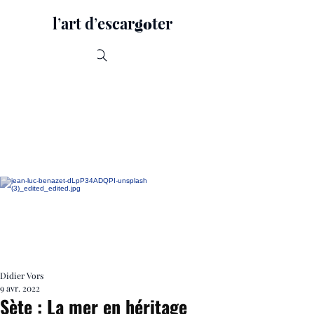
lʼart dʼescar
ter
go
Recherche
Didier Vors
9 avr. 2022
Sète : La mer en héritage