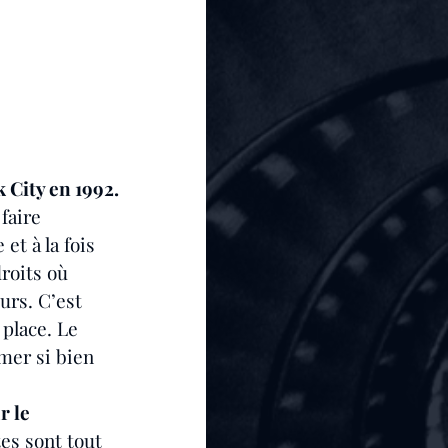
City en 1992. 
faire 
et à la fois 
roits où 
urs. C’est 
place. Le 
mer si bien 
 le 
tes sont tout 