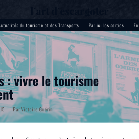
lʼart dʼescar
ter
go
Actualités du tourisme et des Transports
Par ici les sorties
En
s : vivre le tourisme
ent
015
Par
Victoire Guérin