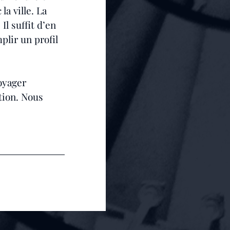
a ville. La 
l suffit d’en 
plir un profil 
oyager 
tion. Nous 