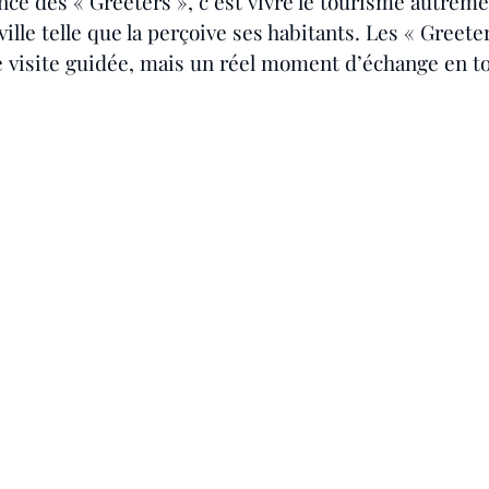
nce des « Greeters », c’est vivre le tourisme autreme
ille telle que la perçoive ses habitants. Les « Greeter
 visite guidée, mais un réel moment d’échange en to