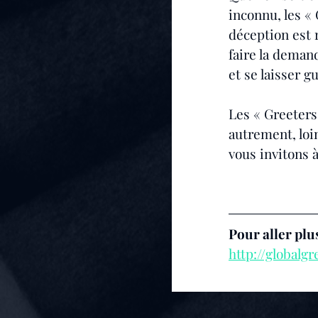
inconnu, les « 
déception est 
faire la demand
et se laisser g
Les « Greeters 
autrement, loi
vous invitons à
Pour aller plus
http://globalg