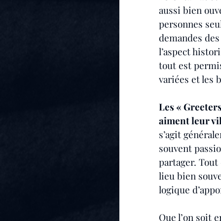
aussi bien ouv
personnes seul
demandes des v
l’aspect histori
tout est permi
variées et les 
Les « Greeters
aiment leur vil
s’agit général
souvent passion
partager. Tout
lieu bien souve
logique d’appo
Que l’on soit 