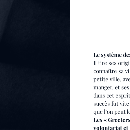
Le système des
Il tire ses ori
connaître sa vi
petite ville, a
manger, et ses 
dans cet espri
succès fut vit
que l’on peut 
Les « Greeters
volontariat et 