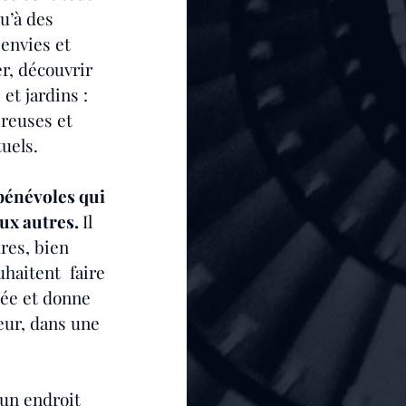
u’à des 
envies et 
r, découvrir 
et jardins : 
reuses et 
tuels.
bénévoles qui 
ux autres. 
Il 
res, bien 
haitent  faire 
tée et donne 
teur, dans une 
un endroit 