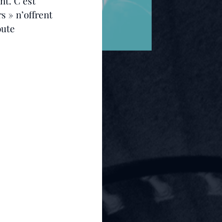
nt. C’est 
s » n’offrent 
ute 