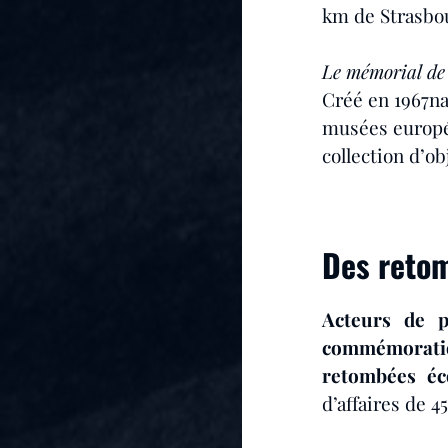
km de Strasbou
Le mémorial de
Créé en 1967na
musées europé
collection d’o
Des reto
Acteurs de p
commémoratio
retombées éc
d’affaires de 4