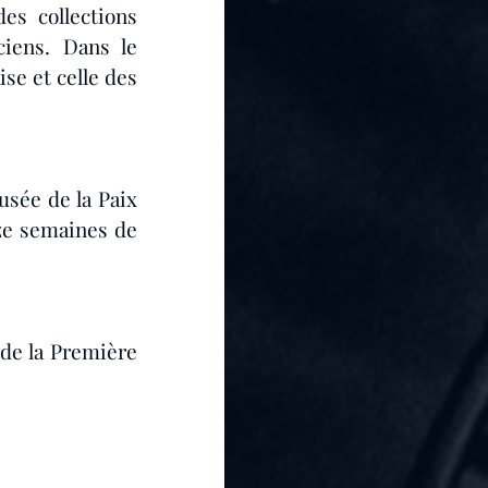
es collections 
iens. Dans le 
e et celle des 
sée de la Paix 
ze semaines de 
e la Première 