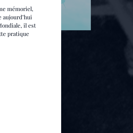
sme mémoriel, 
e aujourd’hui 
ondiale, il est 
tte pratique 