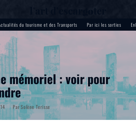
lʼart dʼescar
ter
go
Actualités du tourisme et des Transports
Par ici les sorties
En
e mémoriel : voir pour
ndre
014
Par
Solène Terisse