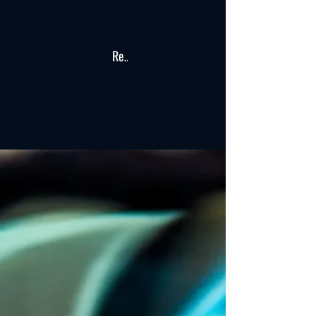
lʼart dʼescar
ter
go
Recherche