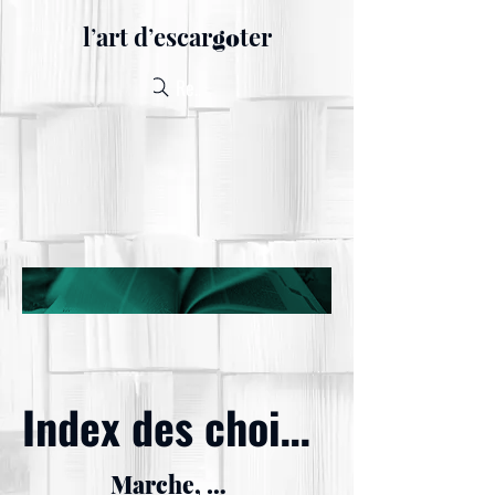
lʼart dʼescar
ter
go
Recherche
Index des choix de la réda
Marche, Randonnée