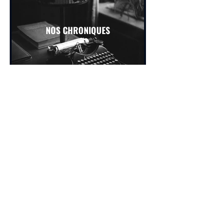
NOS CHRONIQUES
lʼart dʼescargoter
Le premier magazine francophone du
tourisme culturel et de l'itinérance douce