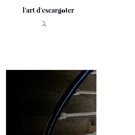
lʼart dʼescar
ter
go
Recherche