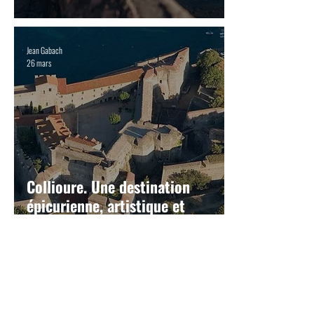
Jean Gabach
26 mars
Collioure. Une destination
épicurienne, artistique et
buissonnière
Didier Vors
1 mars