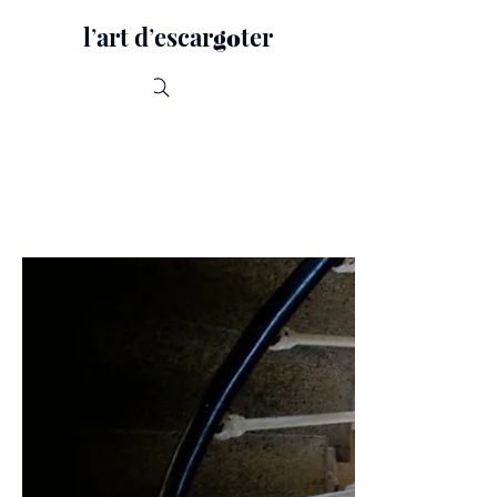
lʼart dʼescar
ter
go
Recherche