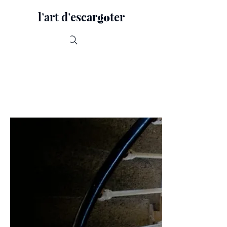
lʼart dʼescar
ter
go
Recherche