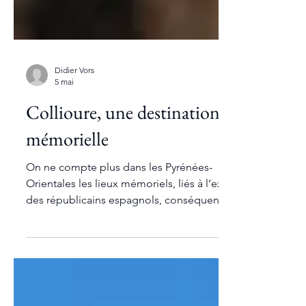
Didier Vors
5 mai
Collioure, une destination
mémorielle
On ne compte plus dans les Pyrénées-
Orientales les lieux mémoriels, liés à l’exil
des républicains espagnols, conséquence
directe de la guerre civile qui ravagea le
pays.L’art d’escargoter les a évoqué à
plusieurs reprises dans ses reportages.Dans
cette douloureuse histoire,Collioure tient