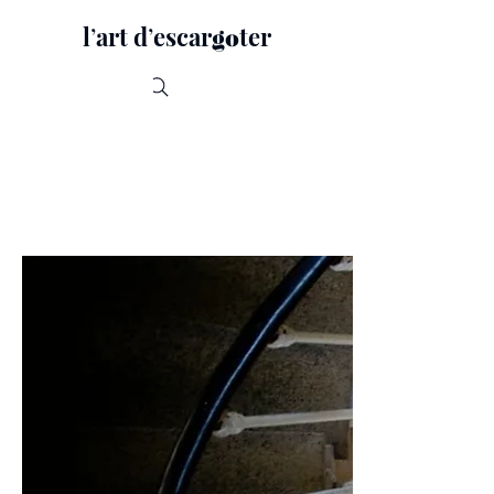
lʼart dʼescar
ter
go
Recherche