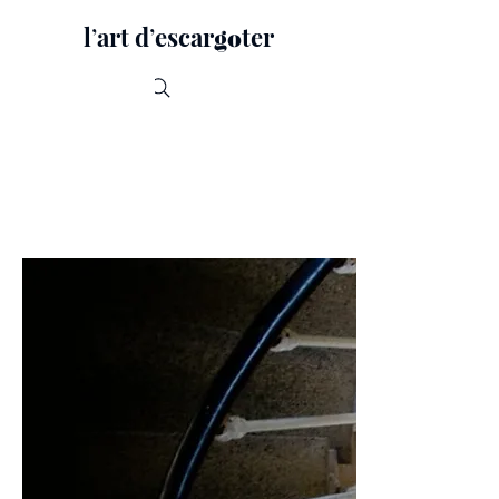
lʼart dʼescar
ter
go
Recherche