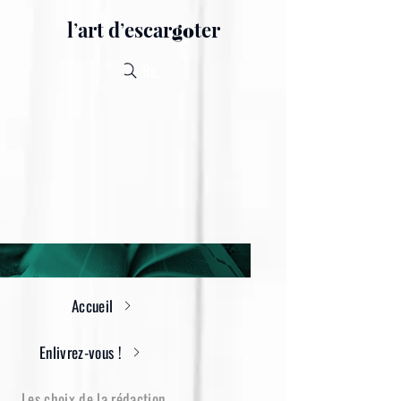
lʼart dʼescar
ter
go
Recherche
Accueil
Enlivrez-vous !
Les choix de la rédaction